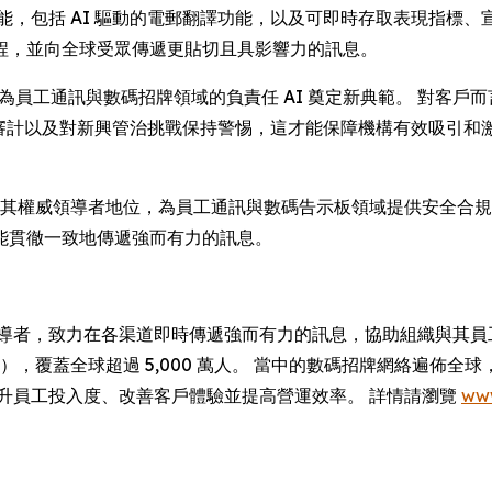
功能，包括 AI 驅動的電郵翻譯功能，以及可即時存取表現指標、
程，並向全球受眾傳遞更貼切且具影響力的訊息。
指出：「此認證為員工通訊與數碼招牌領域的負責任 AI 奠定新典範。 
定期審計以及對新興管治挑戰保持警惕，這才能保障機構有效吸引
oppulo 奠定其權威領導者地位，為員工通訊與數碼告示板領域提供安全
能貫徹一致地傳遞強而有力的訊息。
領導者，致力在各渠道即時傳遞強而有力的訊息，協助組織與其員工及
 強企業），覆蓋全球超過 5,000 萬人。 當中的數碼招牌網絡遍佈
以提升員工投入度、改善客戶體驗並提高營運效率。 詳情請瀏覽
ww