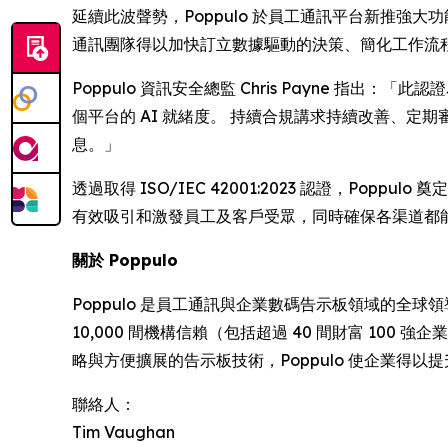
延續此波聲勢，Poppulo 於員工通訊平台新推強大
通訊團隊得以加快訂立數據驅動的決策、簡化工作流
Poppulo 資訊安全總監 Chris Payne 
個平台的 AI 就緒度。 持續合規講求持續改善、
息。」
透過取得 ISO/IEC 42001:2023 認證，P
有效吸引和激發員工及客戶受眾，同時確保各渠道都
關於 Poppulo
Poppulo 是員工通訊與企業數碼告示板領域的全球
10,000 間機構信賴（包括超過 40 間財富 100
略與方便擴展的告示板技術，Poppulo 使企業得
聯絡人：
Tim Vaughan