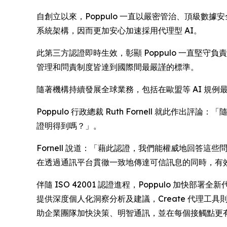
自創立以來，Poppulo 一直以嚴密管治、頂級數據
系統架構，因而更加安心加速採用代理型 AI。
此第三方認證即時生效，彰顯 Poppulo 一直堅守負
管理和問責制度皆達到國際間最嚴謹的標準。
隨著機構持續發展全球業務，包括在歐盟等 AI 規例
Poppulo 行政總裁 Ruth Fornell 就此
證明得到嗎？」。
Fornell 說道：「藉此認證，我們能權威地回答這些問
在透過通訊平台貫徹一致地傳達可信訊息的同時，有
伴隨 ISO 42001 認證進程，Poppulo 加
提供深度個人化洞察分析及建議，
Create
代理工具則
助企業團隊加快決策、明智通訊，並在每個接觸點更