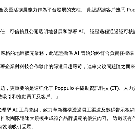
安全及靈活擴展能力作為平台發展的支柱。 此認證讓客戶熟悉 Po
責任、可信賴且公開透明地發展和部署 AI。 認證過程通過認可核證
最嚴格的地區擴充業務，此認證擔保 AI 管治始終符合負責任標
作出評論：「隨著企業對科技合作夥伴的篩選日趨嚴苛，連串尖銳問題隨之而
題，更重要的是這強化了 Poppulo 在協助資訊科技 (IT)、
效吸引和推動員工及客戶。」
快部署全新代理型 AI 工具套組，致力革新機構透過員工渠道及數碼告
推動團隊迅速大規模生成符合品牌規範的優質內容。 透過既有代理
有效地吸引受眾。