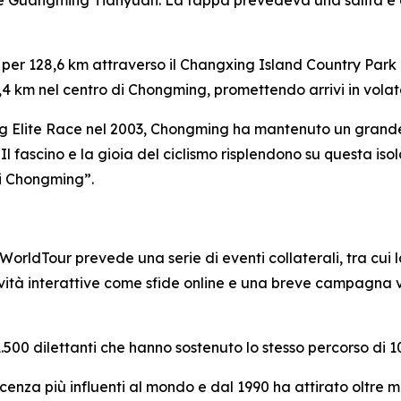
e Guangming Tianyuan. La tappa prevedeva una salita e du
per 128,6 km attraverso il Changxing Island Country Park e
1,4 km nel centro di Chongming, promettendo arrivi in volat
ng Elite Race nel 2003, Chongming ha mantenuto un grande
“Il fascino e la gioia del ciclismo risplendono su questa i
i Chongming”.
 WorldTour prevede una serie di eventi collaterali, tra cui
ità interattive come sfide online e una breve campagna vi
00 dilettanti che hanno sostenuto lo stesso percorso di 10
cenza più influenti al mondo e dal 1990 ha attirato oltre m