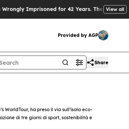
ly Imprisoned for 42 Years. The State Says No.
A
View all
Provided by AGP
Share
orldTour, ha preso il via sull’isola eco-
zione di tre giorni di sport, sostenibilità e