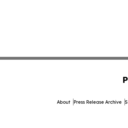
P
About
Press Release Archive
S
© 1995-2026 Newsmatics 