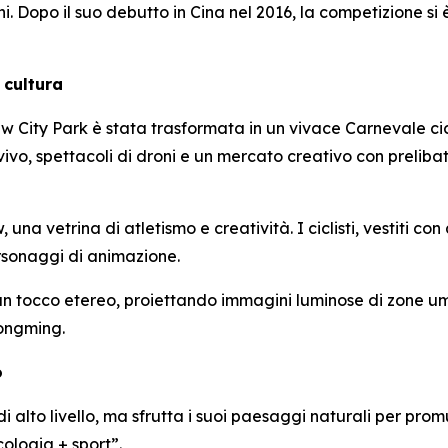
. Dopo il suo debutto in Cina nel 2016, la competizione s
 cultura
 City Park è stata trasformata in un vivace Carnevale cicl
vivo, spettacoli di droni e un mercato creativo con preliba
a vetrina di atletismo e creatività. I ciclisti, vestiti con a
ersonaggi di animazione.
un tocco etereo, proiettando immagini luminose di zone um
ongming.
o
alto livello, ma sfrutta i suoi paesaggi naturali per promu
ologia + sport”.