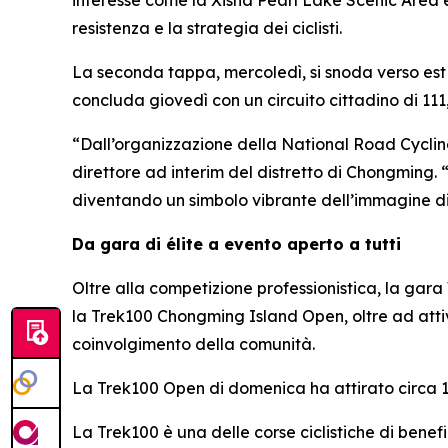
interesse come la Xisha Pearl Lake Scenic Area 
resistenza e la strategia dei ciclisti.
La seconda tappa, mercoledì, si snoda verso est 
concluda giovedì con un circuito cittadino di 11
“Dall’organizzazione della National Road Cycli
direttore ad interim del distretto di Chongming. 
diventando un simbolo vibrante dell’immagine d
Da gara di élite a evento aperto a tutti
Oltre alla competizione professionistica, la gara
la Trek100 Chongming Island Open, oltre ad attiv
coinvolgimento della comunità.
La Trek100 Open di domenica ha attirato circa 1.5
La Trek100 è una delle corse ciclistiche di benefi