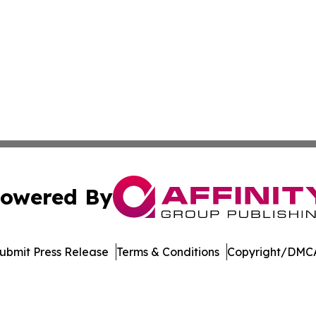
owered By
ubmit Press Release
Terms & Conditions
Copyright/DMCA
Inc. dba Affinity Group Publishing & Industry Press Mongol
Cookie Settings / Your Privacy Choices