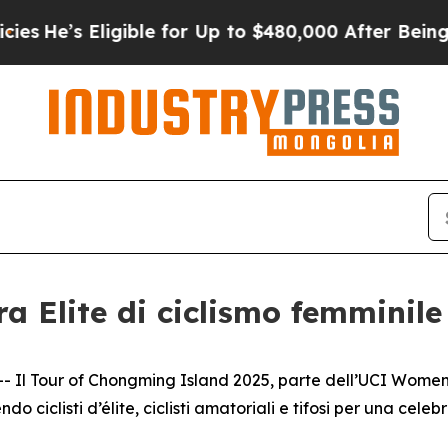
s Eligible for Up to $480,000 After Being Wrong
a Elite di ciclismo femminile
 Tour of Chongming Island 2025, parte dell’UCI Women’s W
ciclisti d’élite, ciclisti amatoriali e tifosi per una celebra