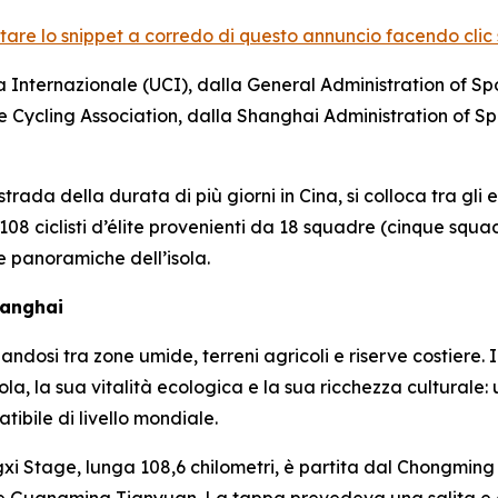
ltare lo snippet a corredo di questo annuncio facendo clic su
 Internazionale (UCI), dalla General Administration of Sp
 Cycling Association, dalla Shanghai Administration of Spo
ada della durata di più giorni in Cina, si colloca tra gli ev
, 108 ciclisti d’élite provenienti da 18 squadre (cinque sq
de panoramiche dell’isola.
hanghai
osi tra zone umide, terreni agricoli e riserve costiere. I c
ola, la sua vitalità ecologica e la sua ricchezza culturale
bile di livello mondiale.
xi Stage, lunga 108,6 chilometri, è partita dal Chongming