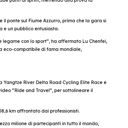
e punti di sprint, mettendo alla prova la
 il ponte sul Fiume Azzurro, prima che la gara si
a e un pubblico entusiasta.
 legame con lo sport”, ha affermato Lu Chenfei,
sola eco-compatibile di fama mondiale,
 la Yangtze River Delta Road Cycling Elite Race e
deo “Ride and Travel”, per sottolineare il
8,6 km affrontato dai professionisti.
ezzo milione di partecipanti in tutto il mondo,