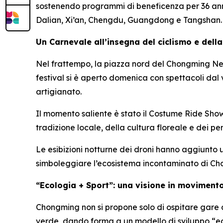
sostenendo programmi di beneficenza per 36 anni
Dalian, Xi’an, Chengdu, Guangdong e Tangshan.
Un Carnevale all’insegna del ciclismo e della
Nel frattempo, la piazza nord del Chongming New
festival si è aperto domenica con spettacoli dal 
artigianato.
Il momento saliente è stato il Costume Ride Show, un
tradizione locale, della cultura floreale e dei p
Le esibizioni notturne dei droni hanno aggiunto 
simboleggiare l’ecosistema incontaminato di Ch
“Ecologia + Sport”: una visione in moviment
Chongming non si propone solo di ospitare gare di 
verde, dando forma a un modello di sviluppo “ec