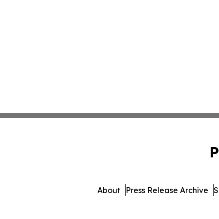
P
About
Press Release Archive
S
© 1995-2026 Newsmatics 