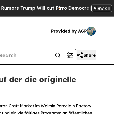
s Trump Will cut Pirro
Democratic Socialists of
View all
Provided by AGP
Share
f der die originelle
ran Craft Market im Weimin Porcelain Factory
 und ein vielfältiges Programm an öffentlichen