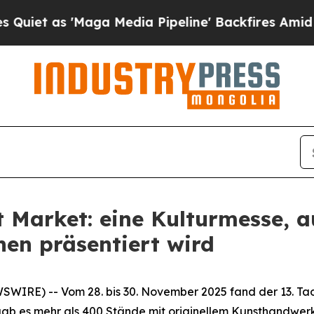
 as 'Maga Media Pipeline' Backfires Amid Rumor
Market: eine Kulturmesse, au
hen präsentiert wird
IRE) -- Vom 28. bis 30. November 2025 fand der 13. Tao
gab es mehr als 400 Stände mit originellem Kunsthandwerk