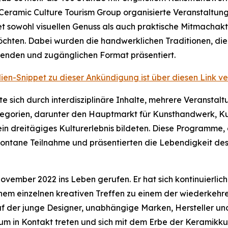
eramic Culture Tourism Group organisierte Veranstaltung h
et sowohl visuellen Genuss als auch praktische Mitmachak
möchten. Dabei wurden die handwerklichen Traditionen, die
chenden und zugänglichen Format präsentiert.
ien-Snippet zu dieser Ankündigung ist über diesen Link ve
 sich durch interdisziplinäre Inhalte, mehrere Veranstal
ategorien, darunter den Hauptmarkt für Kunsthandwerk, K
dreitägiges Kulturerlebnis bildeten. Diese Programme, di
pontane Teilnahme und präsentierten die Lebendigkeit des
vember 2022 ins Leben gerufen. Er hat sich kontinuierlich 
einem einzelnen kreativen Treffen zu einem der wiederkeh
, auf der junge Designer, unabhängige Marken, Hersteller
ikum in Kontakt treten und sich mit dem Erbe der Keramik