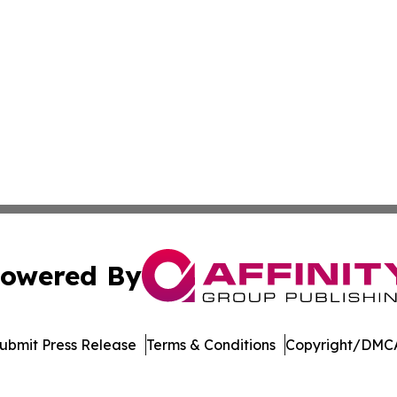
owered By
ubmit Press Release
Terms & Conditions
Copyright/DMCA
Inc. dba Affinity Group Publishing & Industry Press Mongol