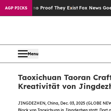
t Offers no Proof They Exist
Fox News Goes Quiet
AGP PICKS
Menu
Taoxichuan Taoran Craft 
Kreativität von Jingdez
JINGDEZHEN, China, Dec. 03, 2025 (GLOBE NEWSW
Block von Taoxichuan in Jingdezhen statt. Dort 