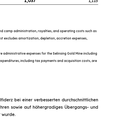
1,037
1,115
and camp administration, royalties, and operating costs such as
t excludes amortization, depletion, accretion expenses,
te administrative expenses for the Selinsing Gold Mine including
xpenditures, including tax payments and acquisition costs, are
fiderz bei einer verbesserten durchschnittlichen
ühren sowie auf höhergradiges Übergangs- und
t wurde.