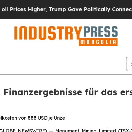
gher, Trump Gave Politically Connected oil Compa
 Finanzergebnisse für das er
elkosten von 888 USD je Unze
5 (GLOBE NEWSWIRE) -- Monument Mining Limited (TSX