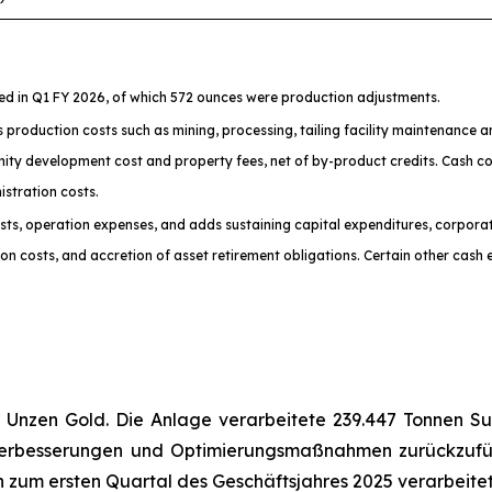
ted in Q1 FY 2026, of which 572 ounces were production adjustments.
s production costs such as mining, processing, tailing facility maintenance 
ty development cost and property fees, net of by-product credits. Cash cos
istration costs.
costs, operation expenses, and adds sustaining capital expenditures, corpora
 costs, and accretion of asset retirement obligations. Certain other cash e
2 Unzen Gold. Die Anlage verarbeitete 239.447 Tonnen Sul
nverbesserungen und Optimierungsmaßnahmen zurückzuf
ich zum ersten Quartal des Geschäftsjahres 2025 verarbeite