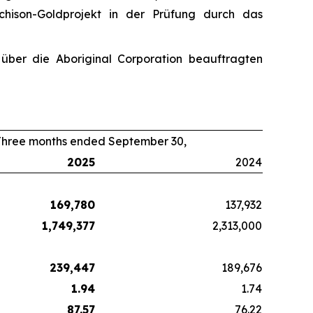
chison-Goldprojekt in der Prüfung durch das
über die Aboriginal Corporation beauftragten
Three months ended September 30,
2025
2024
169,780
137,932
1,749,377
2,313,000
239,447
189,676
1.94
1.74
87.57
76.22