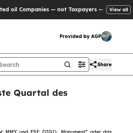
nies — not Taxpayers — the Chance to Cash in on
View all
Provided by AGP
Share
ste Quartal des
-V: MMY und FSE: D7Q1) „Monument“ oder das