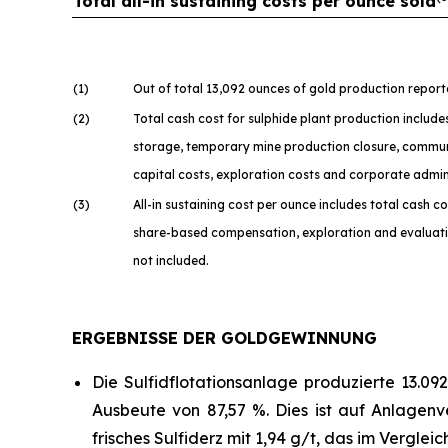
Total all-in sustaining costs per ounce sold
(1
)
Out of total 13,092 ounces of gold production repor
(2
)
Total cash cost for sulphide plant production include
storage, temporary mine production closure, communi
capital costs, exploration costs and corporate admin
(3
)
All-in sustaining cost per ounce includes total cash 
share-based compensation, exploration and evaluation
not included.
ERGEBNISSE DER GOLDGEWINNUNG
Die Sulfidflotationsanlage produzierte 13.09
Ausbeute von 87,57 %. Dies ist auf Anlage
frisches Sulfiderz mit 1,94 g/t, das im Vergle