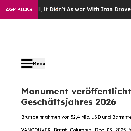
 it Didn’t
As war With Iran Drove oil Prices Hi
AGP PICKS
Menu
Monument veröffentlicht
Geschäftsjahres 2026
Bruttoeinnahmen von 32,4 Mio. USD und Barmitt
VANCOUVER, British Columbia, Dec. 03, 202