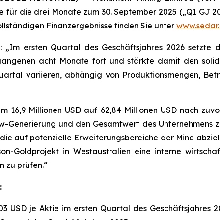
e für die drei Monate zum 30. September 2025 („Q1 GJ 2
ollständigen Finanzergebnisse finden Sie unter
www.sedar
 „Im ersten Quartal des Geschäftsjahres 2026 setzte di
rgangenen acht Monate fort und stärkte damit den solid
artal variieren, abhängig von Produktionsmengen, Betr
um 16,9 Millionen USD auf 62,84 Millionen USD nach zuvor
flow-Generierung und den Gesamtwert des Unternehmens z
 die auf potenzielle Erweiterungsbereiche der Mine abzie
n-Goldprojekt in Westaustralien eine interne wirtschaf
n zu prüfen.“
:
03 USD je Aktie im ersten Quartal des Geschäftsjahres 2