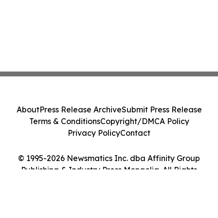
About
Press Release Archive
Submit Press Release
Terms & Conditions
Copyright/DMCA Policy
Privacy Policy
Contact
© 1995-2026 Newsmatics Inc. dba Affinity Group
Publishing & Industry Press Mongolia. All Rights
Reserved.
Cookie Settings / Your Privacy Choices