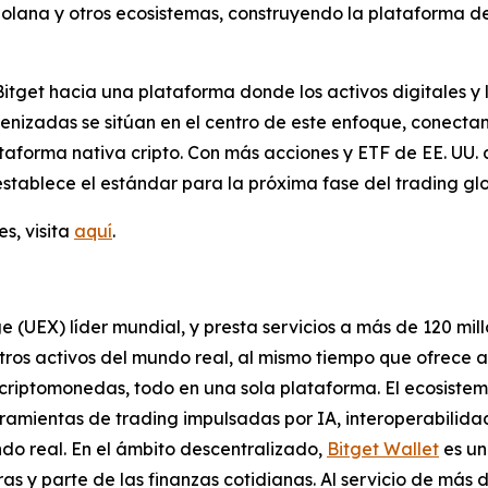
olana y otros ecosistemas, construyendo la plataforma de
itget hacia una plataforma donde los activos digitales y 
kenizadas se sitúan en el centro de este enfoque, conecta
ataforma nativa cripto. Con más acciones y ETF de EE. UU. 
establece el estándar para la próxima fase del trading glo
s, visita
aquí
.
e (UEX) líder mundial, y presta servicios a más de 120 mil
otros activos del mundo real, al mismo tiempo que ofrece 
s criptomonedas, todo en una sola plataforma. El ecosist
amientas de trading impulsadas por IA, interoperabilidad
do real. En el ámbito descentralizado,
Bitget Wallet
es un
s y parte de las finanzas cotidianas. Al servicio de más d