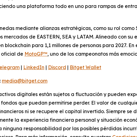
reciendo una plataforma todo en uno para rampas de entra
nedas mediante alianzas estratégicas, como su rol como 
los mercados de EASTERN, SEA y LATAM. Alineado con su e
 blockchain para 1,1 millones de personas para 2027. En 
oficial de
MotoGP™
, uno de los campeonatos más emoci
elegram
|
LinkedIn
|
Discord
|
Bitget Wallet
:
media@bitget.com
activos digitales están sujetos a fluctuación y pueden exp
fondos que puedan permitirse perder. El valor de cualquie
financieros ni se recupere el capital invertido. Siempre s
ente la experiencia financiera personal y situación econ
ta ninguna responsabilidad por las posibles pérdidas incu