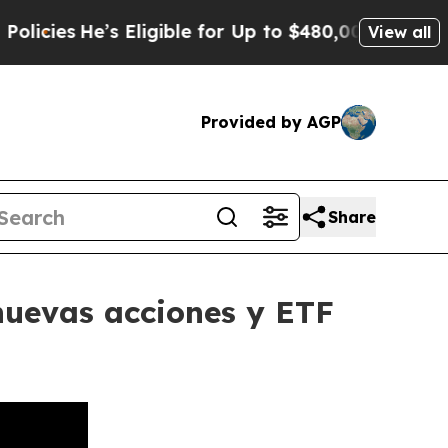
He’s Eligible for Up to $480,000 After Being Wro
View all
Provided by AGP
Share
nuevas acciones y ETF