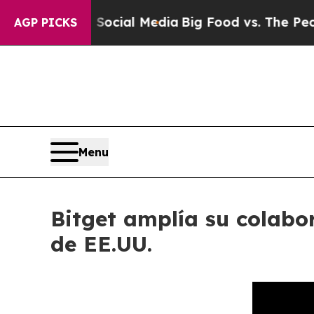
es on Social Media
Big Food vs. The People. Big 
AGP PICKS
Menu
Bitget amplía su colabo
de EE.UU.