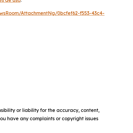
es de uso
.
ewsRoom/AttachmentNg/0bcfef62-f553-43c4-
ility or liability for the accuracy, content,
f you have any complaints or copyright issues