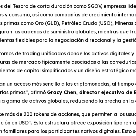
s del Tesoro de corta duración como SGOV, empresas líder
as y consumo, así como compañías de crecimiento internaci
s primas como Oro (GLD), Petróleo Crudo (USO), Mineras 
uran las cadenas de suministro globales, mientras que t
as flexibles para la negociación direccional y la gestió
ntornos de trading unificados donde los activos digitales 
turas de mercado típicamente asociadas a las corredurías
ntos de capital simplificados y un diseño estratégico má
can un acceso más sencillo a las criptomonedas, al tiempo
rias primas”, afirmó
Gracy Chen, director ejecutivo de 
ia gama de activos globales, reduciendo la brecha en la 
ece más de 200 tokens de acciones, que permiten a los us
ción en USDT. Esta estructura ofrece exposición tipo rent
 familiares para los participantes nativos digitales. Est