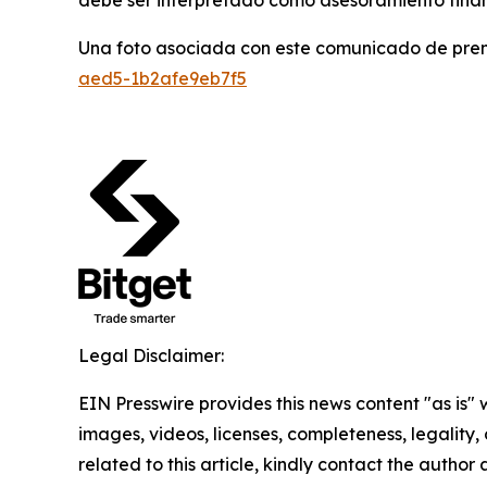
debe ser interpretado como asesoramiento finan
Una foto asociada con este comunicado de pren
aed5-1b2afe9eb7f5
Legal Disclaimer:
EIN Presswire provides this news content "as is" 
images, videos, licenses, completeness, legality, o
related to this article, kindly contact the author